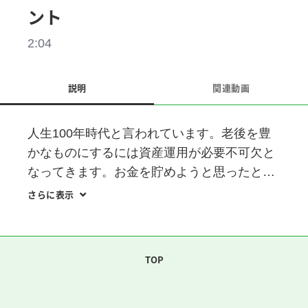
ント
2:04
説明
関連動画
人生100年時代と言われています。老後を豊
かなものにするには資産運用が必要不可欠と
なってきます。お金を貯めようと思ったとき
に何から始めていますか？　お金を貯めるス
さらに表示
TOP